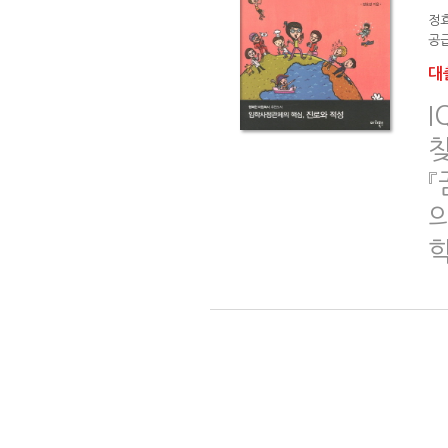
정
공급
대출
I