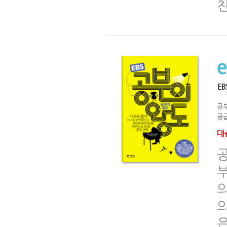
E
공
공급
대출