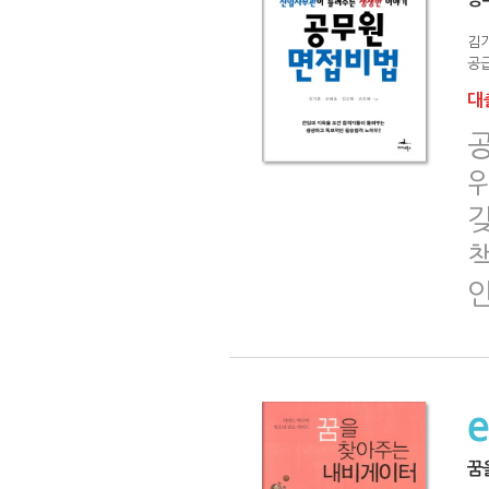
김기
공급
대출
책
꿈