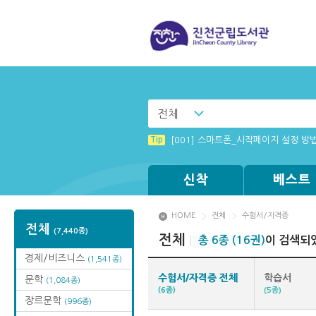
전체
Tip
Windows XP에서는 북플레이어를 실행
Tip
[001] 스마트폰_시작페이지 설정 방
Tip
(뷰어:북플레이어를 설치했는데) 전자
Tip
Tip
Tip
[003] 홈페이지_추천도서 기능 설정
MAMACExtrac.dll 파일 다운로드
[002] 스마트폰_푸시 기능 안내
신착
베스트
HOME
전체
수험서/자격증
전체
(7,440종)
전체
총 6종 (16권)
이 검색되
경제/비즈니스
(1,541종)
수험서/자격증 전체
학습서
문학
(1,084종)
(6종)
(5종)
장르문학
(996종)