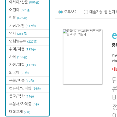
에세이/산문
(868종)
어린이
(861종)
모두보기
대출가능 한 전자
인문
(626종)
가정/생활
(317종)
역사
(231종)
연령별분류
(227종)
중
취미/여행
(195종)
임
사회
(158종)
공급
자연/과학
(112종)
대출
외국어
(91종)
문화/예술
(79종)
컴퓨터/인터넷
(24종)
종교/역학
(22종)
수험서/자격증
(6종)
대학교재
(2종)