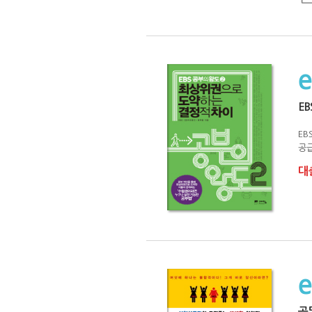
EB
EB
공급
대출
공