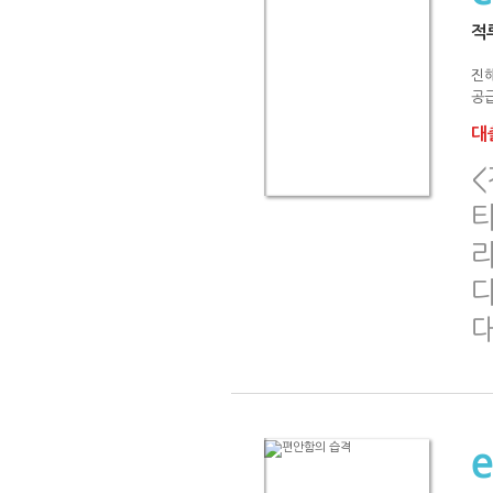
적루
진
공급
대출
다