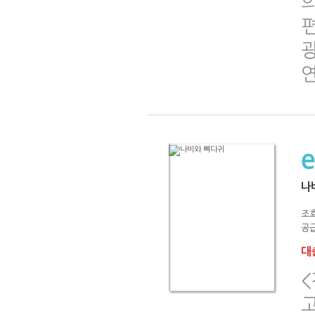
편
나
조
공급
대출
고