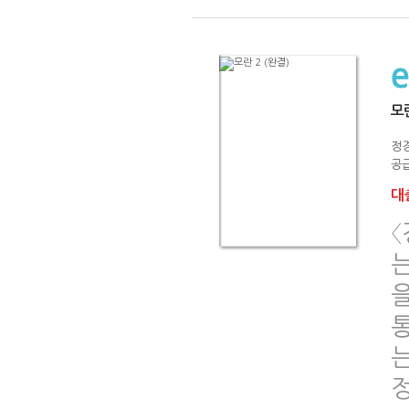
모란
정
공급
대출
〈
는
통
는
정