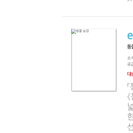
동
조
공급
대출
《