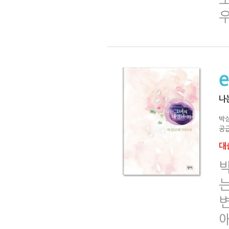
나
박
공급
대출