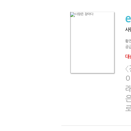
사
황
공급
대출
이
래
은