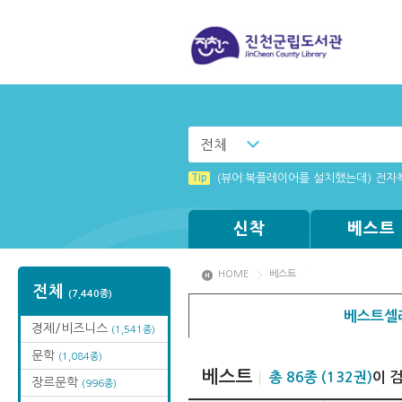
전체
Tip
Tip
Windows XP에서는 북플레이어를 실행
[001] 스마트폰_시작페이지 설정 방
Tip
(뷰어:북플레이어를 설치했는데) 전자
Tip
[003] 홈페이지_추천도서 기능 설정
Tip
Tip
MAMACExtrac.dll 파일 다운로드
[002] 스마트폰_푸시 기능 안내
신착
베스트
HOME
베스트
전체
(7,440종)
베스트셀
경제/비즈니스
(1,541종)
문학
(1,084종)
베스트
총 86종 (132권)
이 
장르문학
(996종)