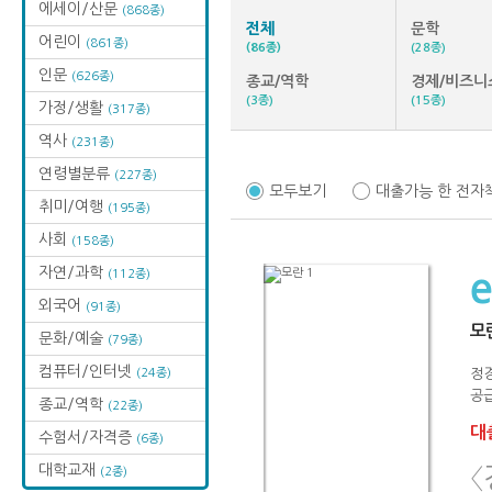
에세이/산문
(868종)
전체
문학
어린이
(861종)
(86종)
(28종)
인문
(626종)
종교/역학
경제/비즈니
(3종)
(15종)
가정/생활
(317종)
역사
(231종)
연령별분류
(227종)
모두보기
대출가능 한 전자
취미/여행
(195종)
사회
(158종)
자연/과학
(112종)
외국어
(91종)
모란
문화/예술
(79종)
컴퓨터/인터넷
(24종)
정
공급
종교/역학
(22종)
대출
수험서/자격증
(6종)
대학교재
〈
(2종)