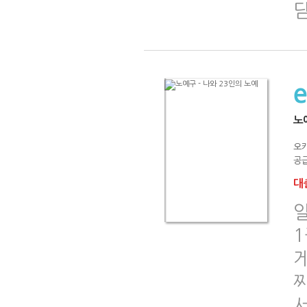
노
오
공급
대출
일
찌