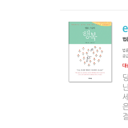
법
법
공급
대출
세