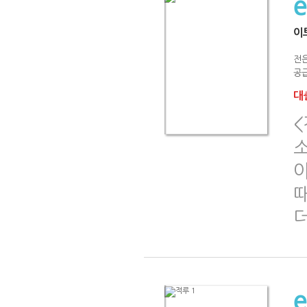
이
전
공급
대출
<
소
야
때