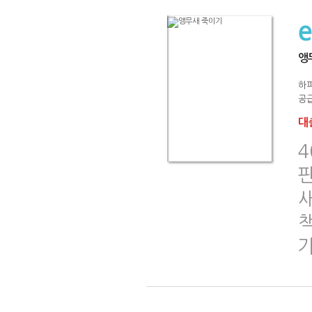
앵
하퍼
공급
대출
4
책
가