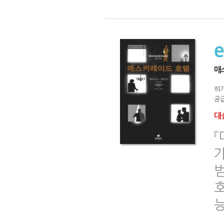
매
히
공급
대출