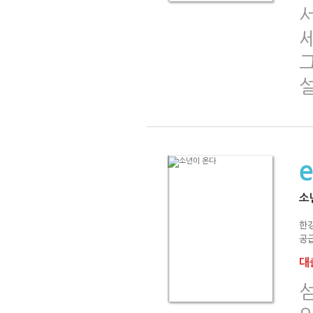
서
그
설
소
한
공급
대출