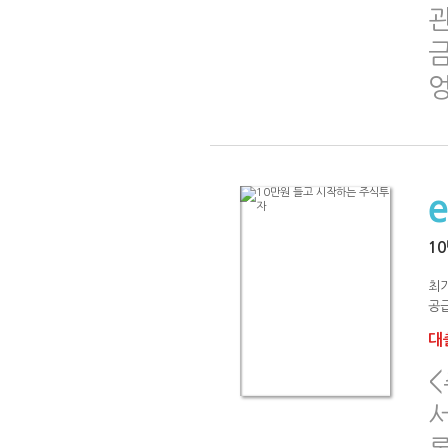
관
금
1
최
공급
대출
서