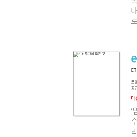
로
ET
문
공급
대출
‘
수
리