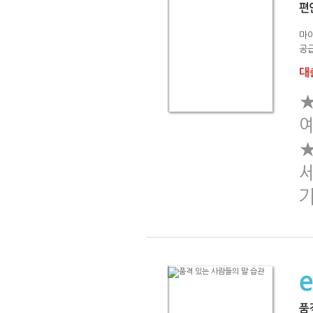
편
마
공급
대출
★
예
★
세
품