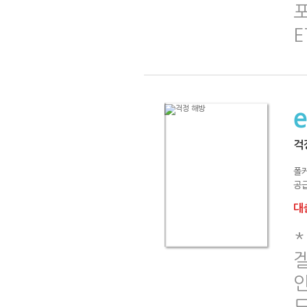
E
걱
폴
공급
대출
*