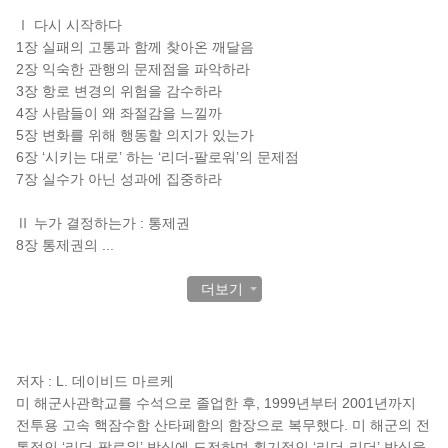
Ⅰ 다시 시작하다
1장 실패의 고통과 함께 찾아온 깨달음
2장 익숙한 관행의 문제점을 파악하라
3장 항로 변경의 위험을 감수하라
4장 사람들이 왜 좌절감을 느낄까
5장 변화를 위해 행동할 의지가 있는가
6장 ‘시키는 대로’ 하는 ‘리더-팔로워’의 문제점
7장 실수가 아닌 성과에 집중하라
Ⅱ 누가 결정하는가 : 통제권
8장 통제권의
...
더보기
작가 소개
저자 : L. 데이비드 마르케
미 해군사관학교를 수석으로 졸업한 후, 1999년부터 2001년까지
전투용 고속 핵잠수함 산타페함의 함장으로 복무했다. 미 해군의 전
통적인 ‘리더-팔로워’ 방식에 도전하며 획기적인 ‘리더-리더’ 방식을