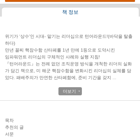
책 정보
책소개
위기가 ‘상수’인 시대- 맡기는 리더십으로 턴어라운드!(바닥을 탈출
하다)
만년 꼴찌 핵잠수함 산타페를 1년 만에 1등으로 도약시킨
임파워먼트 리더십의 구체적인 사례와 실행 지침!
『턴어라운드』는 전례 없던 조직운영 방식을 개척한 리더의 실화
가 담긴 책으로, 미 해군 핵잠수함을 변화시킨 리더십의 실체를 담
았다. 패배주의가 만연한 산타페함에, 준비 기간을 갖지
...
더보기
목차
목차
추천의 글
서문