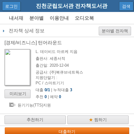
진천군립도서관 전자책도서관
로그인
검색
내서재
분야별
이용안내
오디오북
전자책 상세 정보
분야별 전자책
[
경제/비즈니스
]
턴어라운드
L. 데이비드 마르케
지음
출판사:
세종서적
출간일:
2020-12-04
공급사:
(주)북큐브네트웍스
지원단말기 :
PC / 스마트기기
대출
0
/
1
| 누적대출
3
미리보기
추천
0
| 예약
0
듣기기능(TTS)지원
추천하기
★
찜하기
대출하기